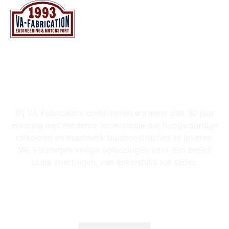
NL
EN
VA FABRICATION BV
ROLKOOIEN & BUISCONSTRUCTIES
Bij VA Fabrication combineren we meer dan 30 jaar
ervaring met moderne technologie om hoogwaardige
rolkooien en maatwerk buisconstructies te leveren.
We verzorgen veilige oplossingen voor een breed
scala voertuigen, van enkelstuks tot series.
OVER ONS