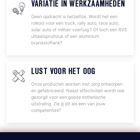
VARIATIE IN WERKZAAMHEDEN
Geen opdracht is hetzelfde. Wordt het een
rolkooi voor een truck, rally auto, race auto,
solar auto of militair voertuig.? Of toch een RVS
uitlaatspruitstuk of een aluminium
brandstoftank?
LUST VOOR HET OOG
Onze producten worden met zorg ontworpen
en gefabriceerd. Naast effectiviteit wordt ook
gezorgd voor een goede esthetische
uitstraling. Zie jij dit als een van jouw
competenties?